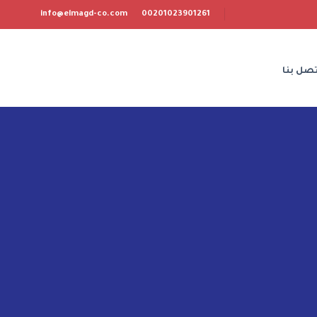
info@elmagd-co.com
00201023901261
تصل بنا