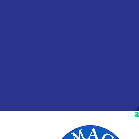
الشروق – الاتحاد التعاوني – عمارة 53 – الدور الأرضي
00201023901261
info@elmagd-co.com
ويب ليميت
تصميم وتطوير