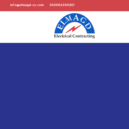
info@elmagd-co.com
00201023901261
KATAMEYA MALL -
MARAKEZ
Client: Marakez – FAS Construction - Gama construction
Location: Katameya, Cairo-Sokhna Road, Egypt