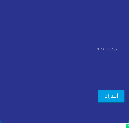
الرئيسية
عن الشركة
الرؤية والرسالة
أهم المشاريع
">
أتصل بنا
النشرة البريدية
اشترك في نشرتنا البريدية
للحصول على أخر الاخبار
أشتراك
تصميم وتطوير
ويب ليميت