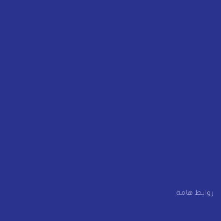
الشروق – الاتحاد التعاوني – عمارة 53 – الدور الأرضي
00201023901261
info@elmagd-co.com
روابط هامة
">