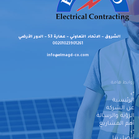
الشروق – الاتحاد التعاوني – عمارة 53 – الدور الأرضي
00201023901261
info@elmagd-co.com
روابط هامة
">
الرئيسية
عن الشركة
الرؤية والرسالة
أهم المشاريع
">
أتصل بنا