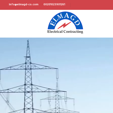
info@elmagd-co.com
00201023901261