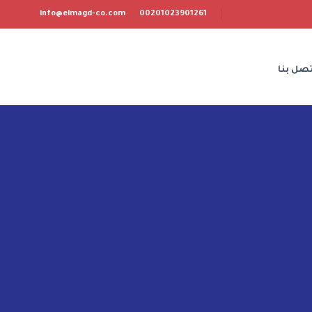
info@elmagd-co.com
00201023901261
تصل بنا